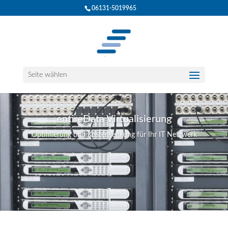
06131-5019965
Seite wählen
entireData Virtualisierung
Optimierung und Kostensenkung für Ihr IT Netzwerk