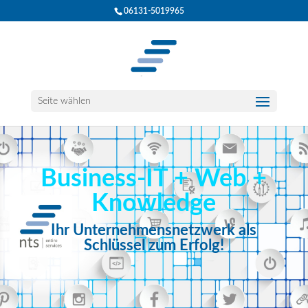
06131-5019965
Seite wählen
Business-IT + Web +
Knowledge
Ihr Unternehmensnetzwerk als
Schlüssel zum Erfolg!