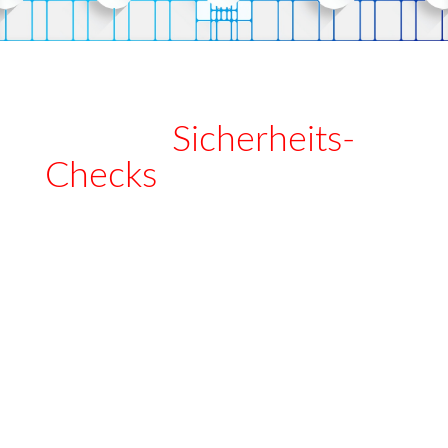
Aktuell:
Sicherheits-
Checks
Unsere Pakete zu DSGVO, Netzwerken und
Infrastrukturen!
Details