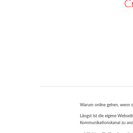
C
Schauen Sie sich unser Werbepake
Warum online gehen, wenn di
Längst ist die eigene Webseit
Kommunikationskanal zu an