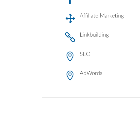
1
Affiliate Marketing

Linkbuilding

SEO

AdWords