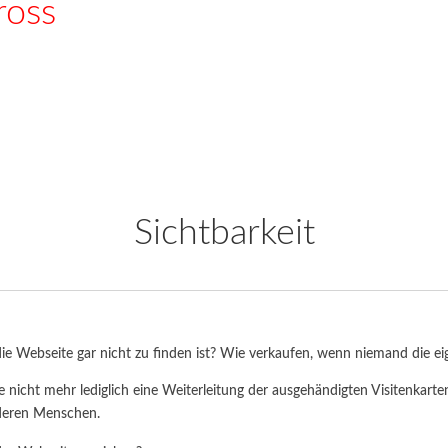
ross
Ad
t für Print, Online und Google AdWords an!
Sichtbarkeit
e Webseite gar nicht zu finden ist? Wie verkaufen, wenn niemand die e
e nicht mehr lediglich eine Weiterleitung der ausgehändigten Visitenkarten.
deren Menschen.