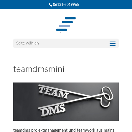
06131-5019965
Seite wählen
teamdmsmini
teamdms projektmanagement und teamwork aus mainz