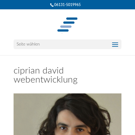
06131-5019965
Seite wählen
ciprian david
webentwicklung